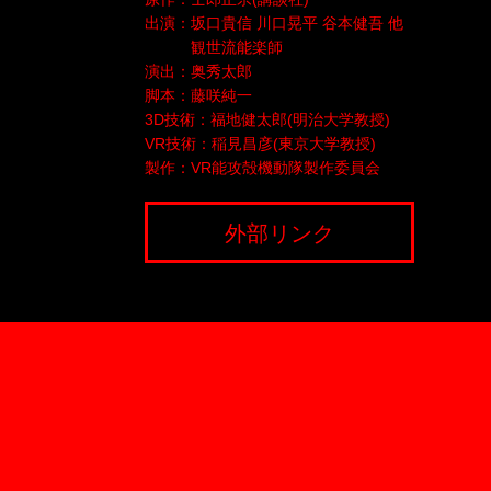
出演：坂口貴信 川口晃平 谷本健吾 他
観世流能楽師
演出：奥秀太郎
脚本：藤咲純一
3D技術：福地健太郎(明治大学教授)
VR技術：稲見昌彦(東京大学教授)
製作：VR能攻殻機動隊製作委員会
外部リンク