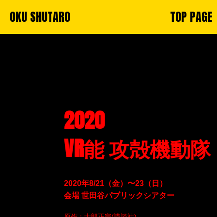
OKU SHUTARO
TOP PAGE
2020
VR能 攻殻機動隊
2020年8/21（金）〜23（日）
会場 世田谷パブリックシアター
原作：士郎正宗(講談社)