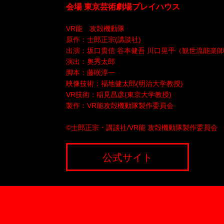
会場 東京芸術劇場プレイハウス
VR能 攻殻機動隊
原作：士郎正宗(講談社)
出演：坂口貴信 谷本健吾 川口晃平（観世流能楽師
演出：奥秀太郎
脚本：藤咲淳一
映像技術：福地健太郎(明治大学教授)
VR技術：稲見昌彦(東京大学教授)
製作：VR能攻殻機動隊製作委員会
©士郎正宗・講談社/VR能 攻殻機動隊製作委員会
公式サイト