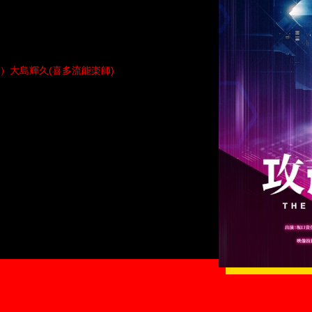
）大島輝久(喜多流能楽師)